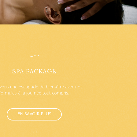
SPA PACKAGE
-vous une escapade de bien-être avec nos
formules à la journée tout compris.
EN SAVOIR PLUS
•••