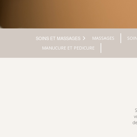
SOINS ET MASSAGES
MASSAGES
SOIN
MANUCURE ET PEDICURE
S
v
de