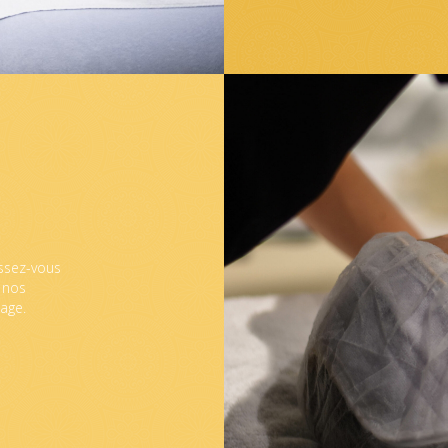
ssez-vous
 nos
age.