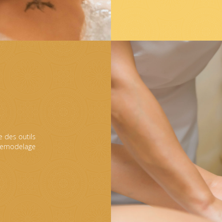
e des outils
 remodelage