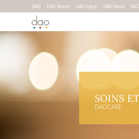
DAO
DAO Braine
DAO Liège
DAO Mons
DAO
•••
SOINS E
DAOCARE