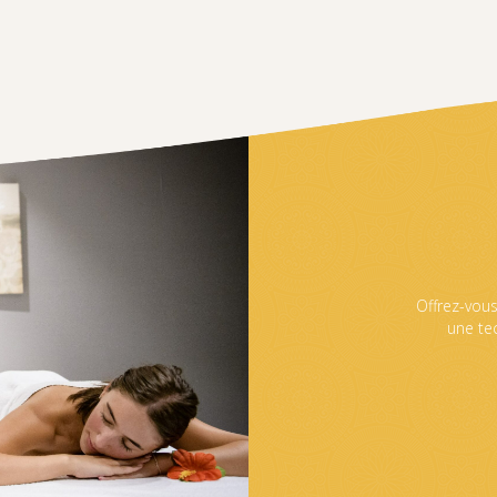
Offrez-vou
une te