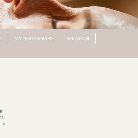
E
MADEROTHERAPIE
ÉPILATION
ur
ns
. «